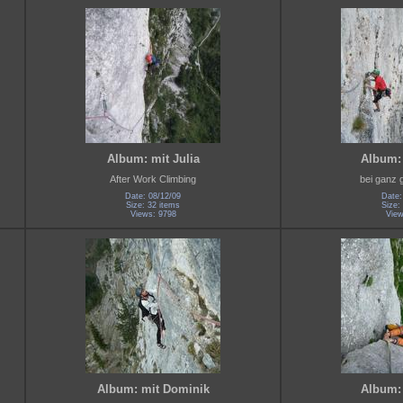
Album: mit Julia
Album: 
After Work Climbing
bei ganz 
Date: 08/12/09
Date:
Size: 32 items
Size:
Views: 9798
View
Album: mit Dominik
Album: 