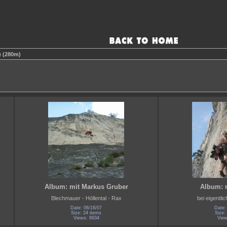
) (280m)
Album: mit Markus Gruber
Album: 
Blechmauer - Höllental - Rax
bei eigentli
Date: 06/16/07
Date:
Size: 24 items
Size:
Views: 8934
View