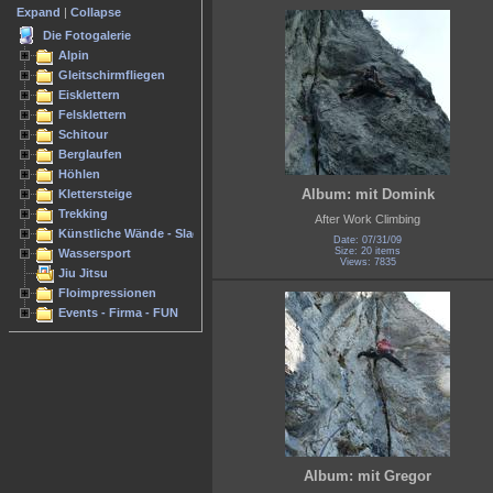
Expand
|
Collapse
Die Fotogalerie
Alpin
Gleitschirmfliegen
Eisklettern
Felsklettern
Schitour
Berglaufen
Höhlen
Album: mit Domink
Klettersteige
Trekking
After Work Climbing
Künstliche Wände - Slacken
Date: 07/31/09
Size: 20 items
Wassersport
Views: 7835
Jiu Jitsu
Floimpressionen
Events - Firma - FUN
Album: mit Gregor