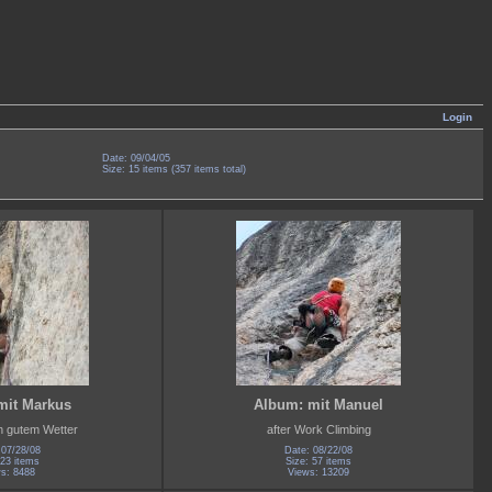
Login
Date: 09/04/05
Size: 15 items (357 items total)
mit Markus
Album: mit Manuel
ch gutem Wetter
after Work Climbing
 07/28/08
Date: 08/22/08
 23 items
Size: 57 items
s: 8488
Views: 13209