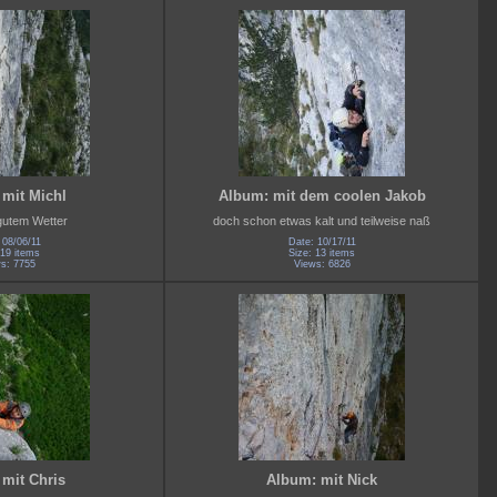
mit Michl
Album: mit dem coolen Jakob
gutem Wetter
doch schon etwas kalt und teilweise naß
 08/06/11
Date: 10/17/11
 19 items
Size: 13 items
s: 7755
Views: 6826
mit Chris
Album: mit Nick