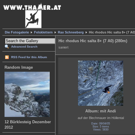
Die Fotogalerie
Felsklettern
Rax Schneeberg
Hic rhodus Hic salta 8+ (7 A0
Hic rhodus Hic salta 8+ (7 A0) (280m)
Advanced Search
saniert
RSS Feed for this Album
Random Image
Album: mit Andi
auf der Blechmauer im Höllental
12 Bürklesteig Dezember
Date: 09/04/05
2012
Size: 5 items
Views: 5830