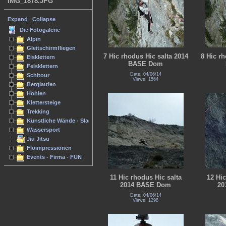
IMG_1878.JPG
Expand
|
Collapse
Die Fotogalerie
Alpin
Gleitschirmfliegen
7 Hic rhodus Hic salta 2014
8 Hic rh
Eisklettern
BASE Dom
Felsklettern
Date: 04/06/14
Schitour
Views: 1564
Berglaufen
Höhlen
Klettersteige
Trekking
Künstliche Wände - Slacken
Wassersport
Jiu Jitsu
Floimpressionen
Events - Firma - FUN
11 Hic rhodus Hic salta
12 Hic
2014 BASE Dom
20
Date: 04/06/14
Views: 1298