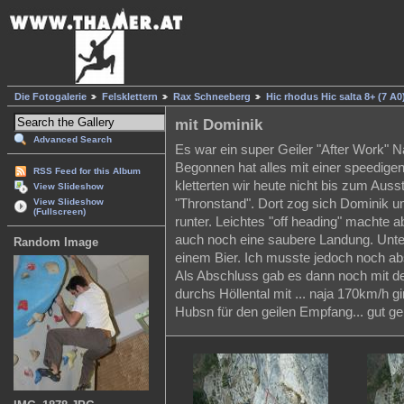
Die Fotogalerie
Felsklettern
Rax Schneeberg
Hic rhodus Hic salta 8+ (7 A0
mit Dominik
Advanced Search
Es war ein super Geiler "After Work" N
Begonnen hat alles mit einer speedigen
RSS Feed for this Album
kletterten wir heute nicht bis zum Aus
View Slideshow
"Thronstand". Dort zog sich Dominik
View Slideshow
(Fullscreen)
runter. Leichtes "off heading" machte a
auch noch eine saubere Landung. Unt
Random Image
einem Bier. Ich musste jedoch noch abs
Als Abschluss gab es dann noch mit de
durchs Höllental mit ... naja 170km/h 
Hubsn für den geilen Empfang... gut ge