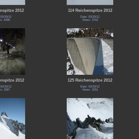
nspitze 2012
114 Reichenspitze 2012
 03/20/12
Date: 03/20/12
s: 4396
Views: 3742
nspitze 2012
125 Reichenspitze 2012
 03/20/12
Date: 03/20/12
s: 3397
Views: 3251