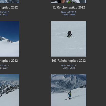
nspitze 2012
91 Reichenspitze 2012
 03/20/12
Date: 03/20/12
s: 3432
Views: 3498
nspitze 2012
103 Reichenspitze 2012
 03/20/12
Date: 03/20/12
s: 3323
Views: 3628