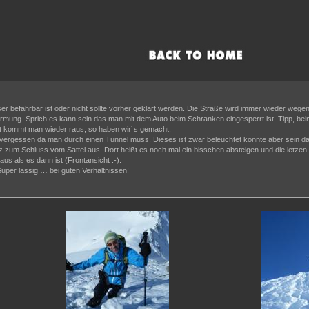
er befahrbar ist oder nicht sollte vorher geklärt werden. Die Straße wird immer wieder weg
ärmung. Sprich es kann sein das man mit dem Auto beim Schranken eingesperrt ist. Tipp, b
ot kommt man wieder raus, so haben wir´s gemacht.
cht vergessen da man durch einen Tunnel muss. Dieses ist zwar beleuchtet könnte aber sein d
anz zum Schluss vom Sattel aus. Dort heißt es noch mal ein bisschen absteigen und die letz
us als es dann ist (Frontansicht :-).
Super lässig … bei guten Verhältnissen!