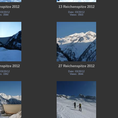
nspitze 2012
13 Reichenspitze 2012
 03/20/12
Date: 03/20/12
s: 3584
Views: 3503
nspitze 2012
27 Reichenspitze 2012
 03/20/12
Date: 03/20/12
s: 3362
Views: 3644