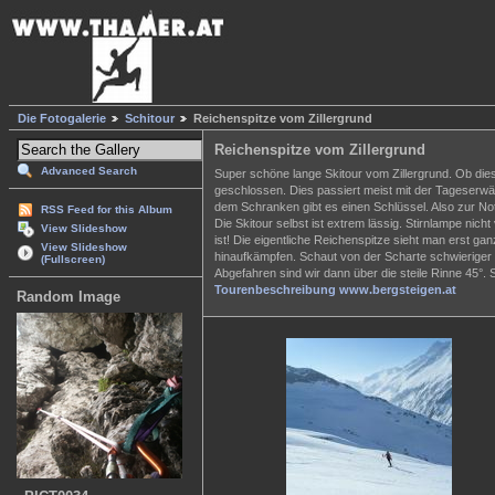
Die Fotogalerie
Schitour
Reichenspitze vom Zillergrund
Reichenspitze vom Zillergrund
Advanced Search
Super schöne lange Skitour vom Zillergrund. Ob dies
geschlossen. Dies passiert meist mit der Tageserw
dem Schranken gibt es einen Schlüssel. Also zur N
RSS Feed for this Album
Die Skitour selbst ist extrem lässig. Stirnlampe ni
View Slideshow
ist! Die eigentliche Reichenspitze sieht man erst g
View Slideshow
hinaufkämpfen. Schaut von der Scharte schwieriger a
(Fullscreen)
Abgefahren sind wir dann über die steile Rinne 45°. 
Tourenbeschreibung www.bergsteigen.at
Random Image