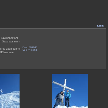
Login
en Lawinengefahr
eim Gasthaus nach
Date: 03/17/12
as es auch dunkel
Size: 46 items
en Höhenmeter