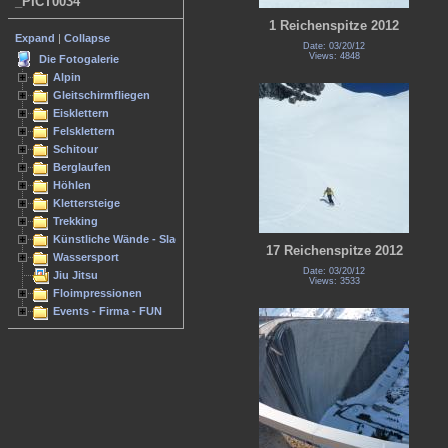
_PICT0034
1 Reichenspitze 2012
Expand
|
Collapse
Date: 03/20/12
Views: 4848
Die Fotogalerie
Alpin
Gleitschirmfliegen
Eisklettern
Felsklettern
Schitour
Berglaufen
Höhlen
Klettersteige
Trekking
Künstliche Wände - Slacken
17 Reichenspitze 2012
Wassersport
Date: 03/20/12
Jiu Jitsu
Views: 3533
Floimpressionen
Events - Firma - FUN