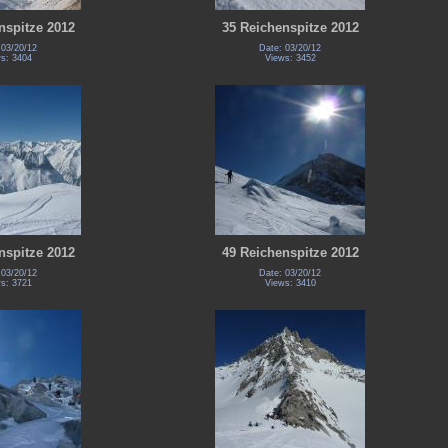
nspitze 2012
35 Reichenspitze 2012
 03/20/12
Date: 03/20/12
s: 3404
Views: 3452
nspitze 2012
49 Reichenspitze 2012
 03/20/12
Date: 03/20/12
s: 3721
Views: 3410