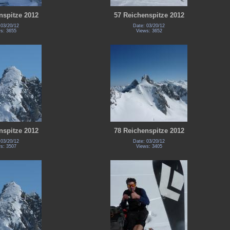
nspitze 2012
57 Reichenspitze 2012
 03/20/12
Date: 03/20/12
s: 3655
Views: 3652
nspitze 2012
78 Reichenspitze 2012
 03/20/12
Date: 03/20/12
s: 3507
Views: 3405