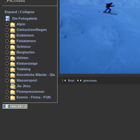
_PICT0101
Expand
|
Collapse
Die Fotogalerie
Alpin
Gleitschirmfliegen
Eisklettern
Felsklettern
Schitour
Berglaufen
Höhlen
Klettersteige
Trekking
Künstliche Wände - Slacken
Wassersport
first
previous
Jiu Jitsu
Floimpressionen
Events - Firma - FUN