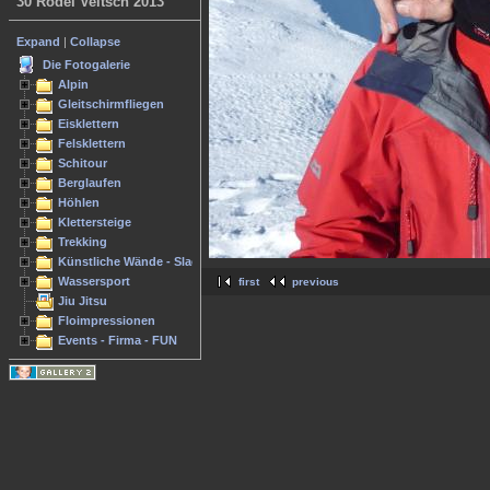
30 Rodel Veitsch 2013
Expand
|
Collapse
Die Fotogalerie
Alpin
Gleitschirmfliegen
Eisklettern
Felsklettern
Schitour
Berglaufen
Höhlen
Klettersteige
Trekking
Künstliche Wände - Slacken
Wassersport
first
previous
Jiu Jitsu
Floimpressionen
Events - Firma - FUN