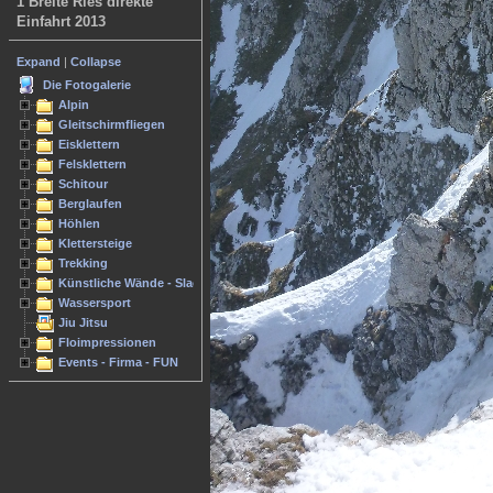
1 Breite Ries direkte
Einfahrt 2013
Expand
|
Collapse
Die Fotogalerie
Alpin
Gleitschirmfliegen
Eisklettern
Felsklettern
Schitour
Berglaufen
Höhlen
Klettersteige
Trekking
Künstliche Wände - Slacken
Wassersport
Jiu Jitsu
Floimpressionen
Events - Firma - FUN