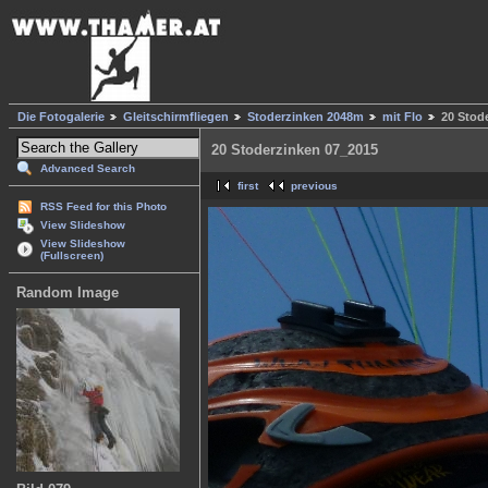
Die Fotogalerie
Gleitschirmfliegen
Stoderzinken 2048m
mit Flo
20 Stod
20 Stoderzinken 07_2015
Advanced Search
first
previous
RSS Feed for this Photo
View Slideshow
View Slideshow
(Fullscreen)
Random Image