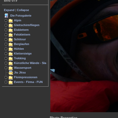
Bild 079
Expand
|
Collapse
Die Fotogalerie
Alpin
Gleitschirmfliegen
Eisklettern
Felsklettern
Schitour
Berglaufen
Höhlen
Klettersteige
Trekking
Künstliche Wände - Slacken
Wassersport
Jiu Jitsu
Floimpressionen
Events - Firma - FUN
Photo Properties