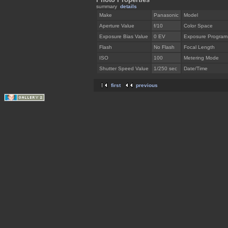
summary
details
Make
Panasonic
Model
Aperture Value
f/10
Color Space
Exposure Bias Value
0 EV
Exposure Program
Flash
No Flash
Focal Length
ISO
100
Metering Mode
Shutter Speed Value
1/250 sec
Date/Time
first
previous