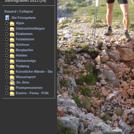
Salvisgraben 2013 (14)
Expand
|
Collapse
Die Fotogalerie
Alpin
Gleitschirmfliegen
Eisklettern
Felsklettern
Schitour
Berglaufen
Höhlen
Klettersteige
Trekking
Künstliche Wände - Slacken
Wassersport
Jiu Jitsu
Floimpressionen
Events - Firma - FUN