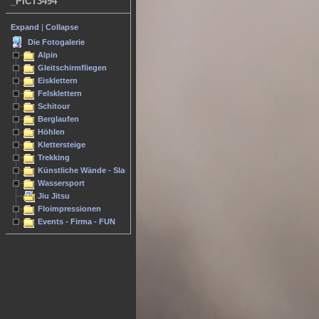
_PICT3494
Expand
|
Collapse
Die Fotogalerie
Alpin
Gleitschirmfliegen
Eisklettern
Felsklettern
Schitour
Berglaufen
Höhlen
Klettersteige
Trekking
Künstliche Wände - Slacken
Wassersport
Jiu Jitsu
Floimpressionen
Events - Firma - FUN