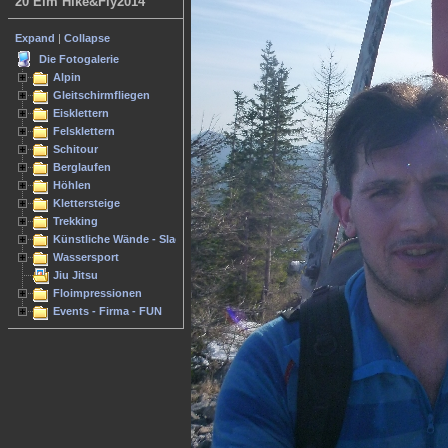
20 Elm Hike&Fly2014
Expand
|
Collapse
Die Fotogalerie
Alpin
Gleitschirmfliegen
Eisklettern
Felsklettern
Schitour
Berglaufen
Höhlen
Klettersteige
Trekking
Künstliche Wände - Slacken
Wassersport
Jiu Jitsu
Floimpressionen
Events - Firma - FUN