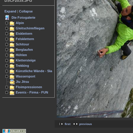
DSCF2039.JPG
Expand
|
Collapse
Die Fotogalerie
Alpin
Gleitschirmfliegen
Eisklettern
Felsklettern
Schitour
Berglaufen
Höhlen
Klettersteige
Trekking
Künstliche Wände - Slacken
Wassersport
Jiu Jitsu
Floimpressionen
Events - Firma - FUN
first
previous