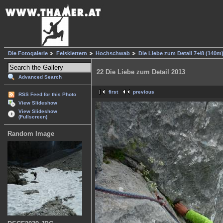
Die Fotogalerie
Felsklettern
Hochschwab
Die Liebe zum Detail 7+/8 (140m
22 Die Liebe zum Detail 2013
Advanced Search
first
previous
RSS Feed for this Photo
View Slideshow
View Slideshow
(Fullscreen)
Random Image