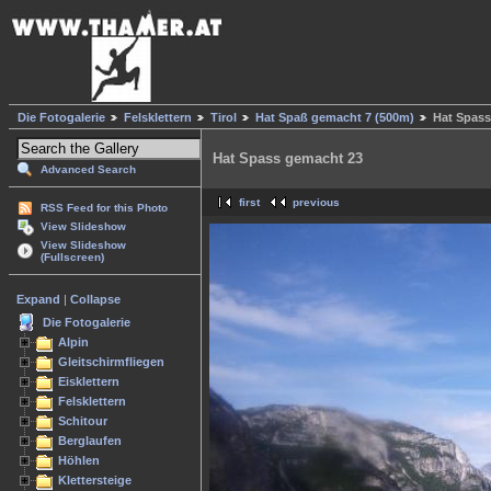
Die Fotogalerie
Felsklettern
Tirol
Hat Spaß gemacht 7 (500m)
Hat Spass
Hat Spass gemacht 23
Advanced Search
first
previous
RSS Feed for this Photo
View Slideshow
View Slideshow
(Fullscreen)
Expand
|
Collapse
Die Fotogalerie
Alpin
Gleitschirmfliegen
Eisklettern
Felsklettern
Schitour
Berglaufen
Höhlen
Klettersteige