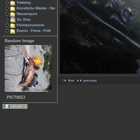
Trekking
Künstliche Wände - Slacken
Wassersport
Jiu Jitsu
Floimpressionen
Events - Firma - FUN
Random Image
first
previous
_PICT0013