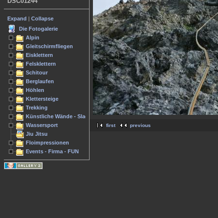
DSC01244
Expand
|
Collapse
Die Fotogalerie
Alpin
Gleitschirmfliegen
Eisklettern
Felsklettern
Schitour
Berglaufen
Höhlen
Klettersteige
Trekking
Künstliche Wände - Slacken
Wassersport
first
previous
Jiu Jitsu
Floimpressionen
Events - Firma - FUN