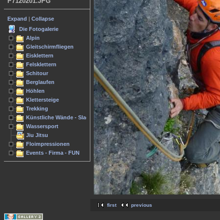
P7120201.JPG
Expand
|
Collapse
Die Fotogalerie
Alpin
Gleitschirmfliegen
Eisklettern
Felsklettern
Schitour
Berglaufen
Höhlen
Klettersteige
Trekking
Künstliche Wände - Slacken
Wassersport
Jiu Jitsu
Floimpressionen
Events - Firma - FUN
first
previous