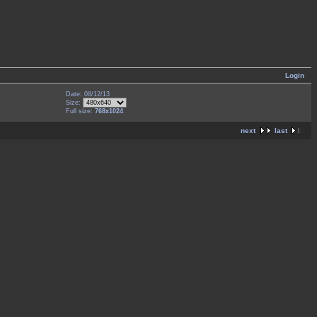
Login
Date: 08/12/13
Size:
Full size:
768x1024
next
last