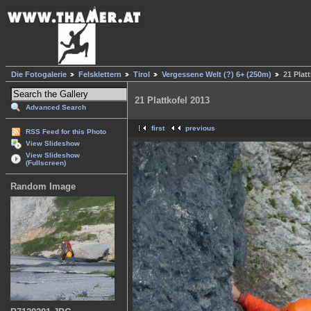
Die Fotogalerie
Felsklettern
Tirol
Vergessene Welt (?) 6+ (250m)
21 Plat
21 Plattkofel 2013
Advanced Search
first
previous
RSS Feed for this Photo
View Slideshow
View Slideshow
(Fullscreen)
Random Image