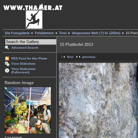
Die Fotogalerie
Felsklettern
Tirol
Vergessene Welt (?) 6+ (250m)
15 Plat
15 Plattkofel 2013
Advanced Search
first
previous
RSS Feed for this Photo
View Slideshow
View Slideshow
(Fullscreen)
Random Image