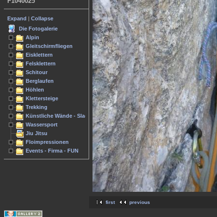
F1040025
Expand
|
Collapse
Die Fotogalerie
Alpin
Gleitschirmfliegen
Eisklettern
Felsklettern
Schitour
Berglaufen
Höhlen
Klettersteige
Trekking
Künstliche Wände - Slacken
Wassersport
Jiu Jitsu
Floimpressionen
Events - Firma - FUN
first
previous