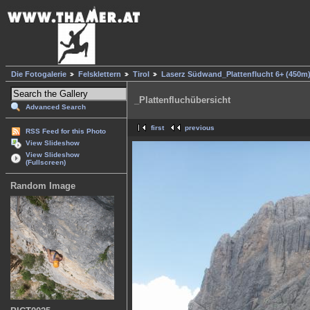
Die Fotogalerie
Felsklettern
Tirol
Laserz Südwand_Plattenflucht 6+ (450m
_Plattenfluchübersicht
Advanced Search
first
previous
RSS Feed for this Photo
View Slideshow
View Slideshow
(Fullscreen)
Random Image