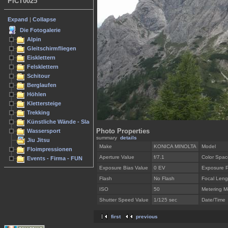
PICT0025
Expand
|
Collapse
Die Fotogalerie
Alpin
Gleitschirmfliegen
Eisklettern
Felsklettern
Schitour
Berglaufen
Höhlen
Klettersteige
Trekking
Künstliche Wände - Slacken
Photo Properties
Wassersport
summary
details
Jiu Jitsu
Make
KONICA MINOLTA
Model
Floimpressionen
Aperture Value
f/7.1
Color Spac
Events - Firma - FUN
Exposure Bias Value
0 EV
Exposure 
Flash
No Flash
Focal Leng
ISO
50
Metering 
Shutter Speed Value
1/125 sec
Date/Time
first
previous