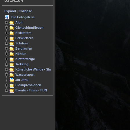
DSCN1374
Expand
|
Collapse
Die Fotogalerie
Alpin
Gleitschirmfliegen
Eisklettern
Felsklettern
Schitour
Berglaufen
Höhlen
Klettersteige
Trekking
Künstliche Wände - Slacken
Wassersport
Jiu Jitsu
Floimpressionen
Events - Firma - FUN