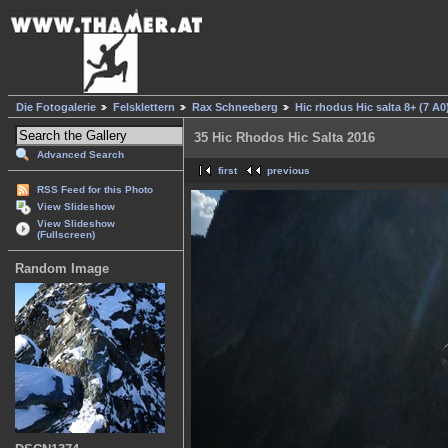
Die Fotogalerie
Felsklettern
Rax Schneeberg
Hic rhodus Hic salta 8+ (7 A0
35 Hic Rhodos Hic Salta 2016
Advanced Search
first
previous
RSS Feed for this Photo
View Slideshow
View Slideshow
(Fullscreen)
Random Image