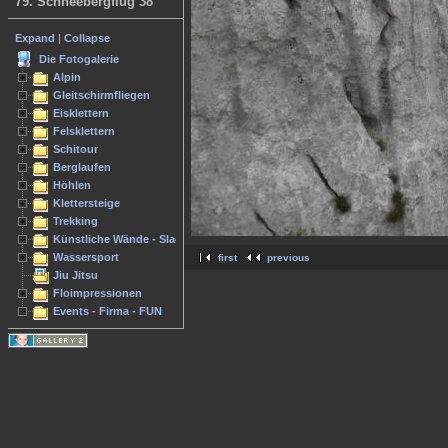
79. Schneebergflug 38
Expand
|
Collapse
Die Fotogalerie
Alpin
Gleitschirmfliegen
Eisklettern
Felsklettern
Schitour
Berglaufen
Höhlen
Klettersteige
Trekking
Künstliche Wände - Slacken
Wassersport
first
previous
Jiu Jitsu
Floimpressionen
Events - Firma - FUN