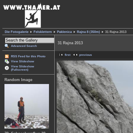
Die Fotogalerie
Felsklettern
Paklenica
Rajna 8 (350m)
31 Rajna 2013
31 Rajna 2013
Advanced Search
first
previous
RSS Feed for this Photo
View Slideshow
View Slideshow
(Fullscreen)
Random Image