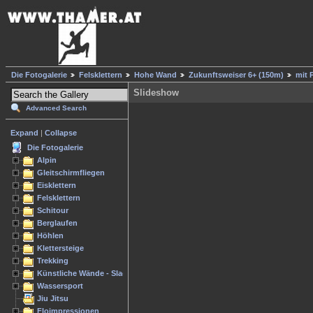
Die Fotogalerie
Felsklettern
Hohe Wand
Zukunftsweiser 6+ (150m)
mit 
Slideshow
Advanced Search
Expand
|
Collapse
Die Fotogalerie
Alpin
Gleitschirmfliegen
Eisklettern
Felsklettern
Schitour
Berglaufen
Höhlen
Klettersteige
Trekking
Künstliche Wände - Slacken
Wassersport
Jiu Jitsu
Floimpressionen