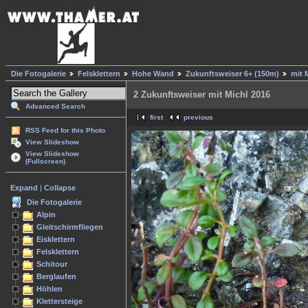
Die Fotogalerie
Felsklettern
Hohe Wand
Zukunftsweiser 6+ (150m)
mit M
2 Zukunftsweiser mit Michl 2016
Advanced Search
first
previous
RSS Feed for this Photo
View Slideshow
View Slideshow
(Fullscreen)
Expand
|
Collapse
Die Fotogalerie
Alpin
Gleitschirmfliegen
Eisklettern
Felsklettern
Schitour
Berglaufen
Höhlen
Klettersteige