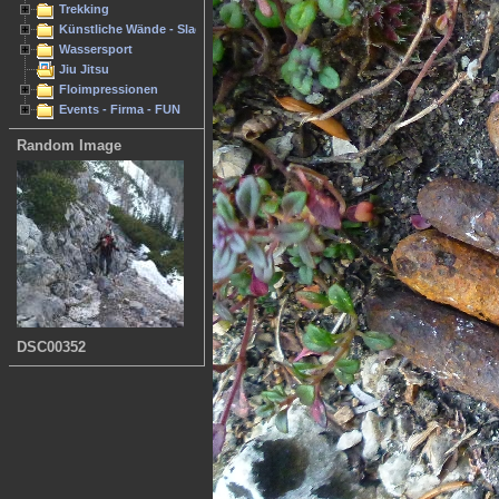
Trekking
Künstliche Wände - Slacken
Wassersport
Jiu Jitsu
Floimpressionen
Events - Firma - FUN
Random Image
DSC00352