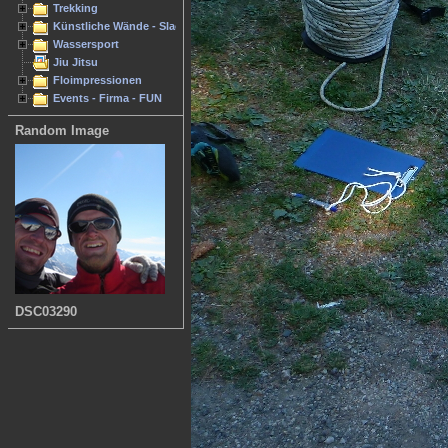
Trekking
Künstliche Wände - Slacken
Wassersport
Jiu Jitsu
Floimpressionen
Events - Firma - FUN
Random Image
DSC03290