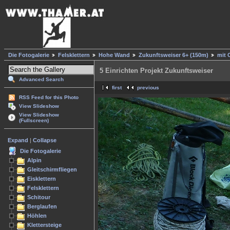
Die Fotogalerie
Felsklettern
Hohe Wand
Zukunftsweiser 6+ (150m)
mit 
5 Einrichten Projekt Zukunftsweiser
Advanced Search
first
previous
RSS Feed for this Photo
View Slideshow
View Slideshow
(Fullscreen)
Expand
|
Collapse
Die Fotogalerie
Alpin
Gleitschirmfliegen
Eisklettern
Felsklettern
Schitour
Berglaufen
Höhlen
Klettersteige