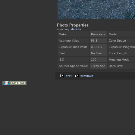
Photo Properties
summary
details
Make
Panasonic
Model
Aperture Value
f/3.3
Color Space
Exposure Bias Value
0.33 EV
Exposure Program
Flash
No Flash
Focal Length
ISO
100
Metering Mode
Shutter Speed Value
1/160 sec
Date/Time
first
previous