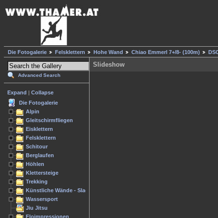
Die Fotogalerie
Felsklettern
Hohe Wand
Chiao Emmerl 7+/8- (100m)
DSC
Slideshow
Advanced Search
Expand
|
Collapse
Die Fotogalerie
Alpin
Gleitschirmfliegen
Eisklettern
Felsklettern
Schitour
Berglaufen
Höhlen
Klettersteige
Trekking
Künstliche Wände - Slacken
Wassersport
Jiu Jitsu
Floimpressionen