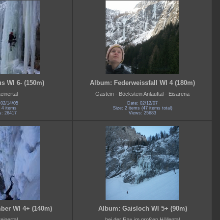
s WI 6- (150m)
Album: Federweissfall WI 4 (180m)
einertal
Gastein - Böckstein Anlauftal - Eisarena
 02/14/05
Date: 02/12/07
 4 items
Size: 2 items (47 items total)
s: 26417
Views: 25683
er WI 4+ (140m)
Album: Gaisloch WI 5+ (90m)
einertal
bei der Rax im großen Höllental