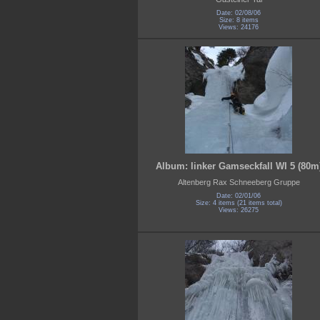
Date: 02/08/06
Size: 8 items
Views: 24176
Album: linker Gamseckfall WI 5 (80m
Altenberg Rax Schneeberg Gruppe
Date: 02/01/06
Size: 4 items (21 items total)
Views: 26275