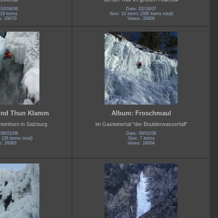
 02/04/06
Date: 02/18/07
 19 items
Size: 10 items (268 items total)
s: 29070
Views: 35800
und Thun Klamm
Album: Froschmaul
teinhorn in Salzburg
im Gasteinertal "der Boulderwasserfall"
 09/01/06
Date: 09/01/06
 (36 items total)
Size: 7 items
s: 26063
Views: 24004