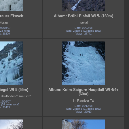
auer Eiswelt
Album: Brühl Eisfall WI 5- (160m)
 Murau
Iseltal
 02/08/07
Date: 01/02/08
 23 items
Size: 2 items (22 items total)
s: 26209
Views: 27741
egel WI 5 (55m)
Album: Kolm-Saigurn Hauptfall WI 4/4+
(60m)
Erlaufboden "Blue Box"
im Rauriser Tal
 12/26/07
 (38 items total)
Date: 01/12/08
s: 21463
Size: 2 items (21 items total)
Views: 22013