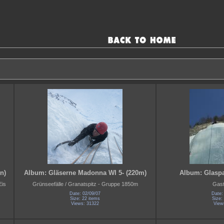
n)
Album: Gläserne Madonna WI 5- (220m)
Album: Glaspa
Eis
Grünseefälle / Granatspitz - Gruppe 1850m
Gast
Date: 02/09/07
Date:
Size: 22 items
Size:
Views: 31322
View