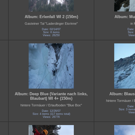
Album: Erlenfall WI 2 (150m)
Album: Mur
Gasteiner Tal "Laderdinger Eisrinne"
in
Date: 02/14/07
Date:
Size: 8 items
Size:
Views: 26250
View
Album: Deep Blue (Variante nach links,
Album: Blausi
Blaubart) WI 4+ (150m)
hintere Tormäuer / 
hintere Tormäuer / Erlaufboden "Blue Box"
Date:
Size: 3 items
Date: 12/26/07
View
Size: 4 items (117 items total)
Views: 26776