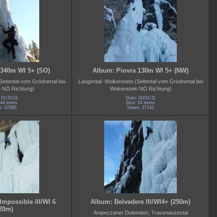
 340m WI 5+ (SO)
Album: Piovra 130m WI 5+ (NW)
Seitental vom Grödnertal bei
Langental- Wolkenstein (Seitental vom Grödnertal bei
n NÖ Richtung)
Wokenstein NÖ Richtung)
 01/31/11
Date: 02/01/11
 44 items
Size: 24 items
s: 37380
Views: 27143
mpossible III/WI 6
Album: Belvedere III/WI4+ (250m)
20m)
Ampezzaner Dolomiten, Travenanzestal