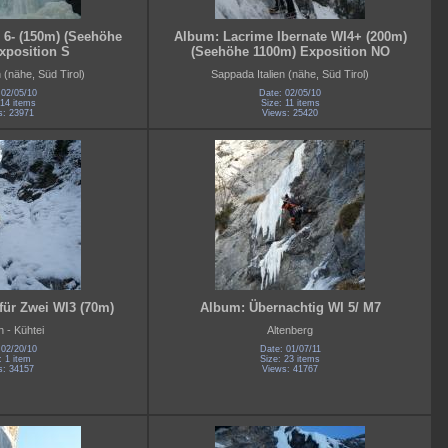
 6- (150m) (Seehöhe
Album: Lacrime Ibernate WI4+ (200m)
xposition S
(Seehöhe 1100m) Exposition NO
 (nähe, Süd Tirol)
Sappada Italien (nähe, Süd Tirol)
 02/05/10
Date: 02/05/10
 14 items
Size: 11 items
s: 23971
Views: 25420
für Zwei WI3 (70m)
Album: Übernachtig WI 5/ M7
n - Kühtei
Altenberg
 02/20/10
Date: 01/07/11
: 1 item
Size: 23 items
s: 34157
Views: 41767