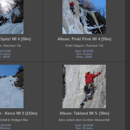
Spitzl WI 4 (50m)
Album: Pinkl Flink WI 4 (55m)
n, Rauriser Tal
Kolm Saigurn, Rauriser Tal
 02/15/08
Date: 02/15/08
 21 items
Size: 9 items
s: 26530
Views: 24591
 - Kerze WI 5 (210m)
Album: Tabland WI 5- (30m)
sfall in Heiligen Blut
links neben dem Großen Wasserfall
 01/11/09
Date: 01/24/09
 38 items
Size: 35 items