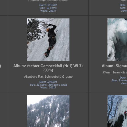
Date: 02/10/07
Date:
Size: 10 items
Size:
Views: 25337
View
)
Album: rechter Gamseckfall (Nr.1) WI 3+
Album: Sigm
(90m)
Klamm beim Kitzs
Altenberg Rax Schneeberg Gruppe
Date:
Size: 3 items
Date: 02/03/06
View
Size: 21 items (286 items total)
Views: 36217