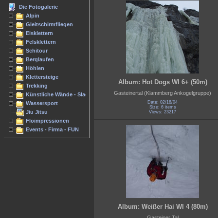
Die Fotogalerie
Alpin
Gleitschirmfliegen
Eisklettern
Felsklettern
Schitour
Berglaufen
Höhlen
Klettersteige
Album: Hot Dogs WI 6+ (50m)
Trekking
Gasteinertal (Klammberg Ankogelgruppe)
Künstliche Wände - Slacken
Date: 02/18/04
Wassersport
Size: 6 items
Jiu Jitsu
Views: 23217
Floimpressionen
Events - Firma - FUN
Album: Weißer Hai WI 4 (80m)
Gasteiner Tal