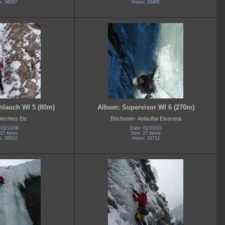
s: 34167
Views: 33405
hlauch WI 5 (80m)
Album: Supervisor WI 6 (270m)
lechtes Eis
Böchstein- Anlauftal Eisarena
 03/13/09
Date: 01/23/10
 17 items
Size: 27 items
s: 26512
Views: 32712