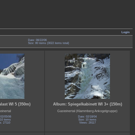
Login
Date: 08/22/06
Size: 80 items (3022 items total)
last WI 5 (350m)
Album: Spiegelkabinett WI 3+ (150m)
einertal
Gasteinertal (Klammberg Ankogelgruppe)
 02/05/06
Date: 02/18/04
 10 items
Size: 10 items
s: 27110
Views: 28117