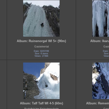
Album: Ruinenorgel WI 5+ (90m)
Album: Ikaru
Gasteinertal
Gast
Date: 02/07/06
Date:
Size: 6 items
Size:
Views: 27394
View
Album: Taff Taff WI 4-5 (60m)
Album: Rememb
Rudolfshütte Eisbodenwände
Gast