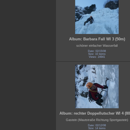
Album: Barbara Fall WI 3 (50m)
schöner einfacher Wasserfall
Date: 02/15/08
Size: 10 items
Views: 24941
Album: rechter Doppellutscher WI 4 (8
Gastein (Mautstraße Richtung Sportgastein)
Date: 02/12/08
Size: 14 items