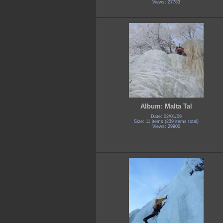
Views: 27783
Album: Malta Tal
Date: 02/01/09
Size: 11 items (239 items total)
Views: 29900