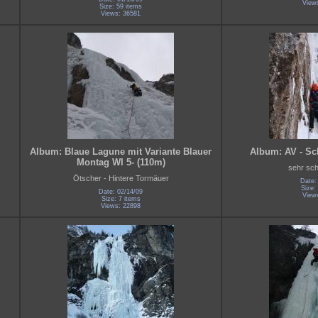
View
Size: 59 items
Views: 36581
Album: Blaue Lagune mit Variante Blauer
Album: AV - Sc
Montag WI 5- (110m)
sehr sch
Ötscher - Hintere Tormäuer
Date:
Size:
Date: 02/14/09
View
Size: 7 items
Views: 22898