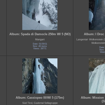
Album: Spada di Damocle 250m WI 5 (NO)
Album: I Droc
Mangart
Langental- Wolkenstein (
Wolkenstei
Date: 01/30/11
Size: 49 items
Date:
Views: 28771
Size:
View
Album: Cassiopeo III/WI 5 (175m)
Album: Mission I
(3
Süd Tirol, Gadertal Sellagruppe