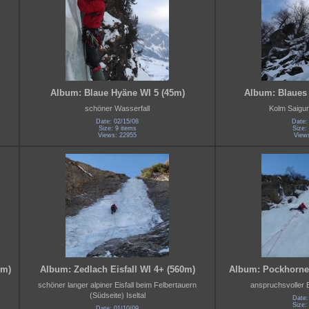
Album: Blaue Hyäne WI 5 (45m)
Album: Blaues 
schöner Wasserfall
Kolm Saigur
Date: 02/15/08
Date:
Size: 9 items
Size:
Views: 22955
View
0m)
Album: Zedlach Eisfall WI 4+ (560m)
Album: Pockhorner
schöner langer alpiner Eisfall beim Felbertauern
anspruchsvoller Ei
(Südseite) Iseltal
Date:
Size:
Date: 01/10/09