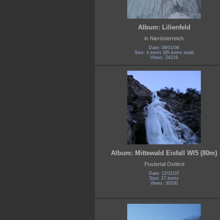
Album: Lilienfeld
in Nierösterreich
Date: 09/01/06
Size: 4 items (65 items total)
Views: 24219
Album: Mittewald Eisfall WI5 (80m)
Pustertal Osttirol
Date: 12/31/07
Size: 17 items
Views: 30330