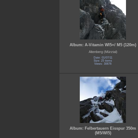
Album: A-Vitamin WI5+/ M5 (120m)
Altenberg (Mürztal)
Date: 01/07/11
Size: 25 items
Views: 30676
Album: Felbertauern Eisspur 350m
(M5/WI5)