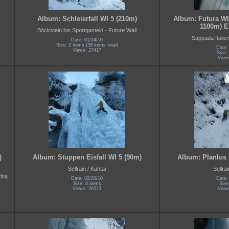
Album: Schleierfall WI 5 (210m)
Album: Futura WI
1100m) E
Böckstein bis Sportgastein - Future Wall
Sappada Italien
Date: 01/24/10
Size: 2 items (38 items total)
Date:
Views: 27417
Size:
View
)
Album: Stuppen Eisfall WI 5 (90m)
Album: Planlos 
Sellrain / Kühtai
Sellrai
ina
Date: 02/20/10
Date:
Size: 8 items
Size
Views: 26573
View