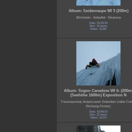
Album: Seidenraupe WI 5 (200m)
Böchstein - Anlauftal - Eisarena
Date: 01/25/10
Size: 16 items
Views: 31341
Album: Sogno Canadese WI 6- (200m
(Seehöhe 1600m) Exposition N
Travenazestal, Ampezzaner Dolomiten (nähe Cort
Richtung Firmes)
Date: 02/06/10
Size: 32 items
Views: 31372