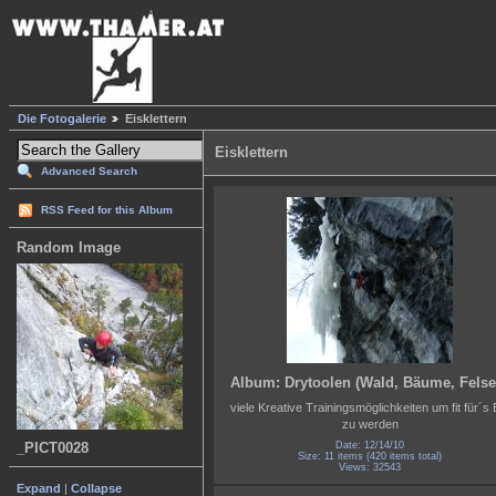
Die Fotogalerie
Eisklettern
Eisklettern
Advanced Search
RSS Feed for this Album
Random Image
Album: Drytoolen (Wald, Bäume, Felse
viele Kreative Trainingsmöglichkeiten um fit für´s 
zu werden
_PICT0028
Date: 12/14/10
Size: 11 items (420 items total)
Views: 32543
Expand
|
Collapse