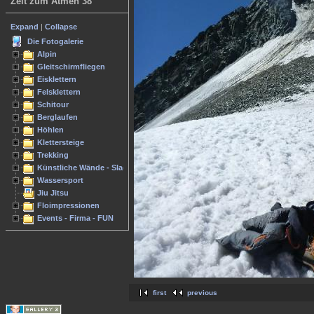
Zeit zum Atmen 38
Expand
|
Collapse
Die Fotogalerie
Alpin
Gleitschirmfliegen
Eisklettern
Felsklettern
Schitour
Berglaufen
Höhlen
Klettersteige
Trekking
Künstliche Wände - Slacken
Wassersport
Jiu Jitsu
Floimpressionen
Events - Firma - FUN
first
previous