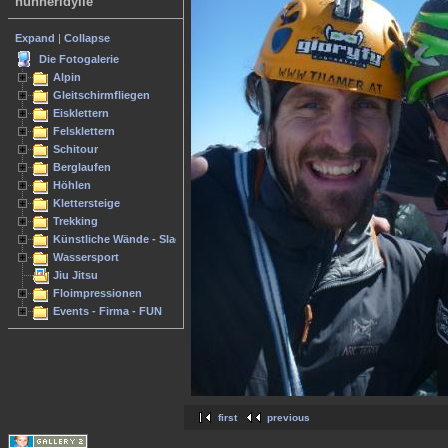
hühneridylle
Expand
|
Collapse
Die Fotogalerie
Alpin
Gleitschirmfliegen
Eisklettern
Felsklettern
Schitour
Berglaufen
Höhlen
Klettersteige
Trekking
Künstliche Wände - Slacken
Wassersport
Jiu Jitsu
Floimpressionen
Events - Firma - FUN
first
previous