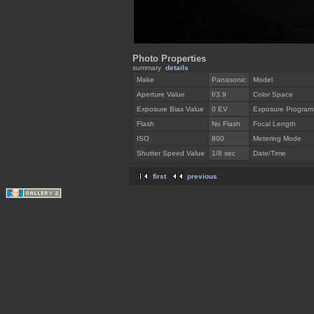
Photo Properties
summary
details
Make
Panasonic
Model
Aperture Value
f/3.9
Color Space
Exposure Bias Value
0 EV
Exposure Program
Flash
No Flash
Focal Length
ISO
800
Metering Mode
Shutter Speed Value
1/8 sec
Date/Time
first
previous