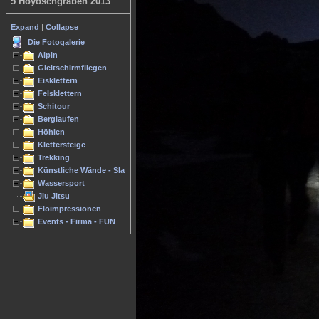
5 Hoyoschgraben 2013
Expand
|
Collapse
Die Fotogalerie
Alpin
Gleitschirmfliegen
Eisklettern
Felsklettern
Schitour
Berglaufen
Höhlen
Klettersteige
Trekking
Künstliche Wände - Slacken
Wassersport
Jiu Jitsu
Floimpressionen
Events - Firma - FUN