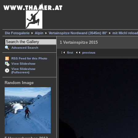
Die Fotogalerie
Alpin
Vertainspitze Nordwand (3545m) 80°
mit Michl reloa
1 Vertainspitze 2015
Advanced Search
first
previous
RSS Feed for this Photo
View Slideshow
View Slideshow
(Fullscreen)
Random Image