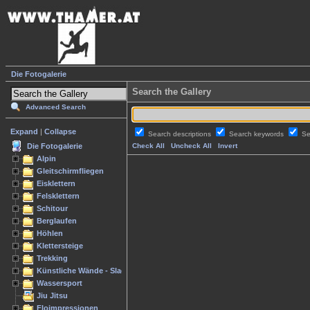
Die Fotogalerie
Search the Gallery
Advanced Search
Expand
|
Collapse
Search descriptions
Search keywords
Se
Die Fotogalerie
Check All
Uncheck All
Invert
Alpin
Gleitschirmfliegen
Eisklettern
Felsklettern
Schitour
Berglaufen
Höhlen
Klettersteige
Trekking
Künstliche Wände - Slacken
Wassersport
Jiu Jitsu
Floimpressionen