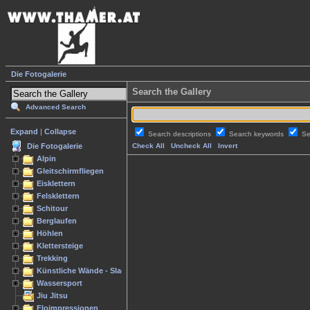
Die Fotogalerie
Search the Gallery
Advanced Search
Expand
|
Collapse
Search descriptions
Search keywords
Se
Die Fotogalerie
Check All
Uncheck All
Invert
Alpin
Gleitschirmfliegen
Eisklettern
Felsklettern
Schitour
Berglaufen
Höhlen
Klettersteige
Trekking
Künstliche Wände - Slacken
Wassersport
Jiu Jitsu
Floimpressionen