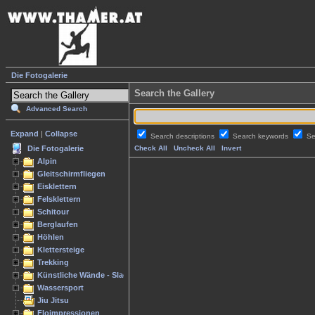
Die Fotogalerie
Search the Gallery
Advanced Search
Expand
|
Collapse
Search descriptions
Search keywords
Se
Die Fotogalerie
Check All
Uncheck All
Invert
Alpin
Gleitschirmfliegen
Eisklettern
Felsklettern
Schitour
Berglaufen
Höhlen
Klettersteige
Trekking
Künstliche Wände - Slacken
Wassersport
Jiu Jitsu
Floimpressionen