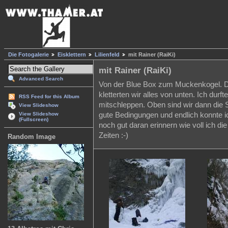
Die Fotogalerie
Eisklettern
Lilienfeld
mit Rainer (RaiKi)
mit Rainer (RaiKi)
Advanced Search
Von der Blue Box zum Muckenkogel. D
kletterten wir alles von unten. Ich durf
RSS Feed for this Album
mitschleppen. Oben sind wir dann die S
View Slideshow
gute Bedingungen und endlich konnte i
View Slideshow
(Fullscreen)
noch gut daran erinnern wie voll ich di
Zeiten :-)
Random Image