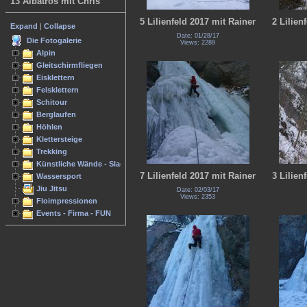
13 Albatros mit Chris
5 Lilienfeld 2017 mit Rainer
2 Lilien
Expand
|
Collapse
Date: 01/28/17
Die Fotogalerie
Views: 2289
Alpin
Gleitschirmfliegen
Eisklettern
Felsklettern
Schitour
Berglaufen
Höhlen
Klettersteige
Trekking
Künstliche Wände - Slacken
7 Lilienfeld 2017 mit Rainer
3 Lilien
Wassersport
Jiu Jitsu
Date: 02/03/17
Views: 2353
Floimpressionen
Events - Firma - FUN