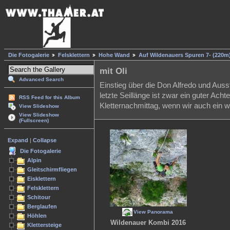
Die Fotogalerie
Felsklettern
Hohe Wand
Auf Wildenauers Spuren 7- (220m
mit Oli
Advanced Search
Einstieg über die Don Alfredo und Auss
letzte Seillänge ist zwar ein guter Acht
RSS Feed for this Album
Kletternachmittag, wenn wir auch ein we
View Slideshow
View Slideshow
(Fullscreen)
Expand
|
Collapse
Die Fotogalerie
Alpin
Gleitschirmfliegen
Eisklettern
Felsklettern
Schitour
Berglaufen
View Panorama
Höhlen
Wildenauer Kombi 2016
Klettersteige