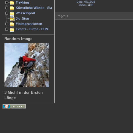
Date: 07/15/16
Trekking
Views: 1184
Künstliche Wände - Slacken
Wassersport
Page:
1
Jiu Jitsu
Floimpressionen
Events - Firma - FUN
Random Image
3 Michl in der Ersten
Länge