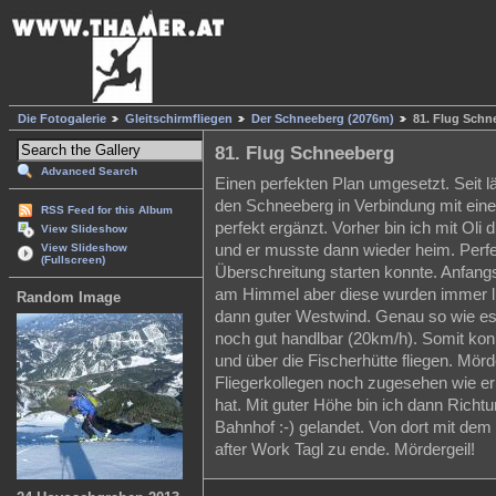
Die Fotogalerie
Gleitschirmfliegen
Der Schneeberg (2076m)
81. Flug Schn
81. Flug Schneeberg
Advanced Search
Einen perfekten Plan umgesetzt. Seit l
den Schneeberg in Verbindung mit eine
RSS Feed for this Album
perfekt ergänzt. Vorher bin ich mit Ol
View Slideshow
und er musste dann wieder heim. Perfek
View Slideshow
(Fullscreen)
Überschreitung starten konnte. Anfan
am Himmel aber diese wurden immer li
Random Image
dann guter Westwind. Genau so wie es 
noch gut handlbar (20km/h). Somit ko
und über die Fischerhütte fliegen. Mör
Fliegerkollegen noch zugesehen wie e
hat. Mit guter Höhe bin ich dann Rich
Bahnhof :-) gelandet. Von dort mit dem
after Work Tagl zu ende. Mördergeil!