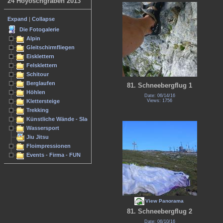
24 Hoyoschgraben 2013
Expand
|
Collapse
Die Fotogalerie
Alpin
Gleitschirmfliegen
Eisklettern
Felsklettern
Schitour
Berglaufen
81. Schneebergflug 1
Höhlen
Date: 06/14/16
Klettersteige
Views: 1756
Trekking
Künstliche Wände - Slacken
Wassersport
Jiu Jitsu
Floimpressionen
Events - Firma - FUN
View Panorama
81. Schneebergflug 2
Date: 06/10/16