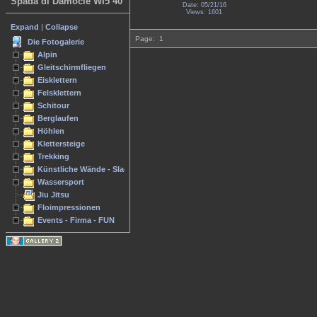
Spada di Damocle WI5 40
Date: 05/21/16
Views: 1601
Expand
|
Collapse
Page:
1
Die Fotogalerie
Alpin
Gleitschirmfliegen
Eisklettern
Felsklettern
Schitour
Berglaufen
Höhlen
Klettersteige
Trekking
Künstliche Wände - Slacken
Wassersport
Jiu Jitsu
Floimpressionen
Events - Firma - FUN