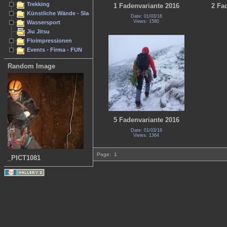
Trekking
1 Fadenvariante 2016
2 Fa
Künstliche Wände - Slacken
Date: 01/03/16
Views: 1580
Wassersport
Jiu Jitsu
Floimpressionen
Events - Firma - FUN
Random Image
5 Fadenvariante 2016
Date: 01/03/16
Views: 1364
Page:
1
_PICT1081