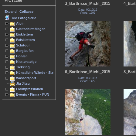
PICT1266
3_Bartlrisse_Michl_2015
4_Bart
Date: 09/19/15
Expand
|
Collapse
Views: 1695
Die Fotogalerie
Alpin
Gleitschirmfliegen
Eisklettern
Felsklettern
Schitour
Berglaufen
Höhlen
Klettersteige
Trekking
6_Bartlrisse_Michl_2015
8_Bart
Künstliche Wände - Slacken
Wassersport
Date: 09/19/15
Views: 1422
Jiu Jitsu
Floimpressionen
Events - Firma - FUN